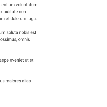
aesentium voluptatum
cupiditate non
orum et dolorum fuga.
cum soluta nobis est
 possimus, omnis
aepe eveniet ut et
bus maiores alias