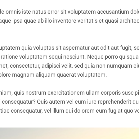
nde omnis iste natus error sit voluptatem accusantium d
ue ipsa quae ab illo inventore veritatis et quasi architec
tatem quia voluptas sit aspernatur aut odit aut fugit, 
 ratione voluptatem sequi nesciunt. Neque porro quisqua
amet, consectetur, adipisci velit, sed quia non numquam 
 dolore magnam aliquam quaerat voluptatem.
iam, quis nostrum exercitationem ullam corporis suscipit
 consequatur? Quis autem vel eum iure reprehenderit qui 
iae consequatur, vel illum qui dolorem eum fugiat quo vo