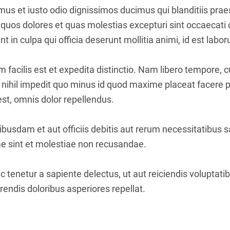
mus et iusto odio dignissimos ducimus qui blanditiis pr
i quos dolores et quas molestias excepturi sint occaecati 
nt in culpa qui officia deserunt mollitia animi, id est lab
facilis est et expedita distinctio. Nam libero tempore, 
 nihil impedit quo minus id quod maxime placeat facere
t, omnis dolor repellendus.
usdam et aut officiis debitis aut rerum necessitatibus s
e sint et molestiae non recusandae.
 tenetur a sapiente delectus, ut aut reiciendis voluptati
endis doloribus asperiores repellat.