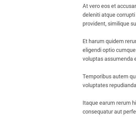
At vero eos et accusa
deleniti atque corrupt
provident, similique su
Et harum quidem rerum 
eligendi optio cumque
voluptas assumenda es
Temporibus autem quib
voluptates repudianda
Itaque earum rerum hic
consequatur aut perfer